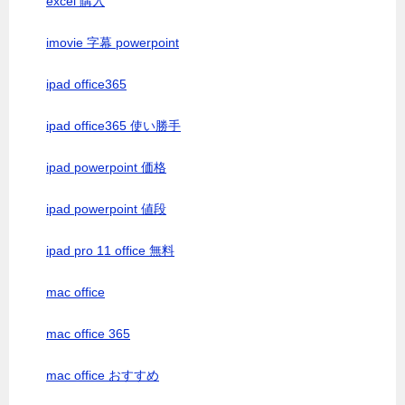
excel 購入
imovie 字幕 powerpoint
ipad office365
ipad office365 使い勝手
ipad powerpoint 価格
ipad powerpoint 値段
ipad pro 11 office 無料
mac office
mac office 365
mac office おすすめ