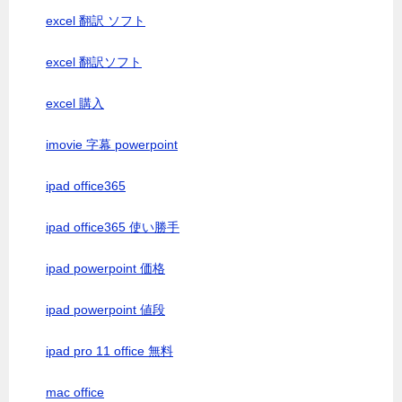
excel 翻訳 ソフト
excel 翻訳ソフト
excel 購入
imovie 字幕 powerpoint
ipad office365
ipad office365 使い勝手
ipad powerpoint 価格
ipad powerpoint 値段
ipad pro 11 office 無料
mac office