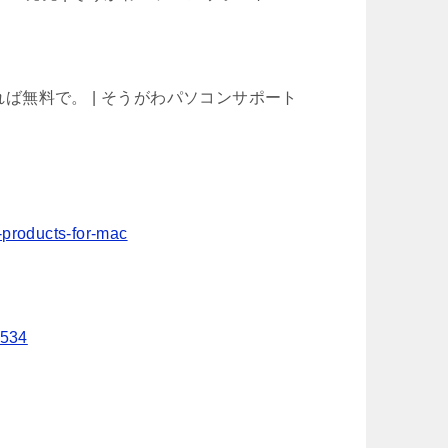
か？できれば無料で。 | そうがわパソコンサポート
e-products-for-mac
9534