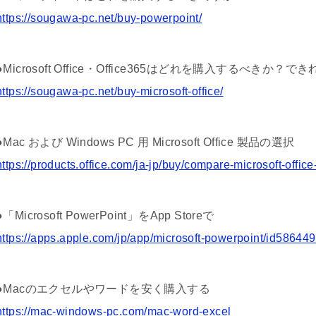
https://sougawa-pc.net/buy-powerpoint/
●Microsoft Office・Office365はどれを購入するべき
https://sougawa-pc.net/buy-microsoft-office/
●Mac および Windows PC 用 Microsoft Office 製品の選択
https://products.office.com/ja-jp/buy/compare-microsoft-offic
●「Microsoft PowerPoint」をApp Storeで
https://apps.apple.com/jp/app/microsoft-powerpoint/id58644
●Macのエクセルやワードを安く購入する
https://mac-windows-pc.com/mac-word-excel