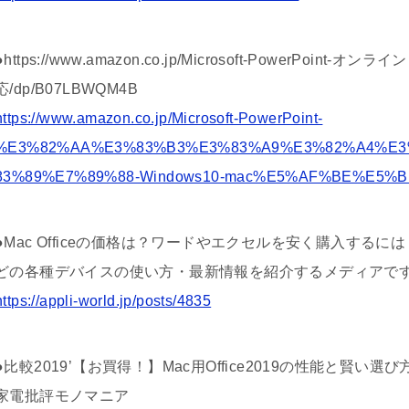
●https://www.amazon.co.jp/Microsoft-PowerPoint-オ
応/dp/B07LBWQM4B
https://www.amazon.co.jp/Microsoft-PowerPoint-
%E3%82%AA%E3%83%B3%E3%83%A9%E3%82%A4%E3
83%89%E7%89%88-Windows10-mac%E5%AF%BE%E5%B
●Mac Officeの価格は？ワードやエクセルを安く購入するには？ |
どの各種デバイスの使い方・最新情報を紹介するメディアで
https://appli-world.jp/posts/4835
●比較2019’【お買得！】Mac用Office2019の性能と賢い選
家電批評モノマニア