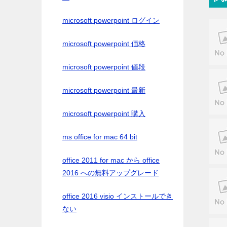
microsoft powerpoint ログイン
microsoft powerpoint 価格
microsoft powerpoint 値段
microsoft powerpoint 最新
microsoft powerpoint 購入
ms office for mac 64 bit
office 2011 for mac から office
2016 への無料アップグレード
office 2016 visio インストールでき
ない