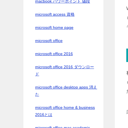
macbook パワーポイント 値段
microsoft access 資格
microsoft home page
microsoft office
microsoft office 2016
microsoft office 2016 ダウンロー
ド
microsoft office desktop apps 消え
た
microsoft office home & business
2016とは
microsoft office mac academic