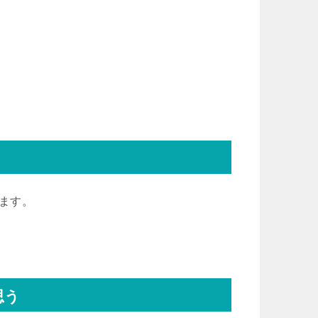
います。
思う