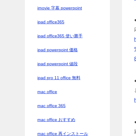
imovie 字幕 powerpoint
ipad office365
ipad office365 使い勝手
ipad powerpoint 価格
ipad powerpoint 値段
ipad pro 11 office 無料
mac office
mac office 365
mac office おすすめ
mac office 再インストール