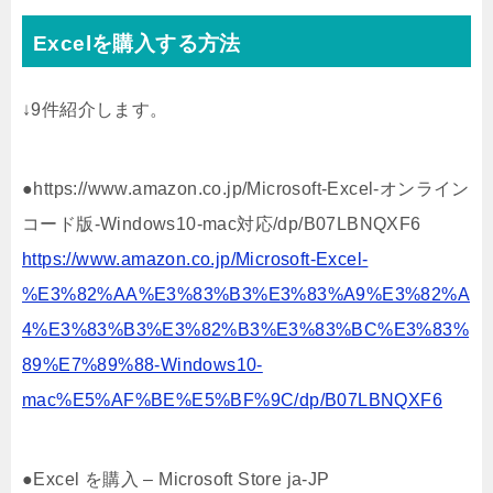
Excelを購入する方法
↓9件紹介します。
●https://www.amazon.co.jp/Microsoft-Excel-オンライン
コード版-Windows10-mac対応/dp/B07LBNQXF6
https://www.amazon.co.jp/Microsoft-Excel-
%E3%82%AA%E3%83%B3%E3%83%A9%E3%82%A
4%E3%83%B3%E3%82%B3%E3%83%BC%E3%83%
89%E7%89%88-Windows10-
mac%E5%AF%BE%E5%BF%9C/dp/B07LBNQXF6
●Excel を購入 – Microsoft Store ja-JP