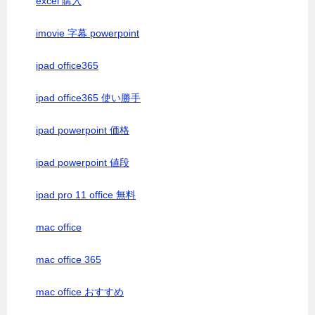
excel 購入
imovie 字幕 powerpoint
ipad office365
ipad office365 使い勝手
ipad powerpoint 価格
ipad powerpoint 値段
ipad pro 11 office 無料
mac office
mac office 365
mac office おすすめ