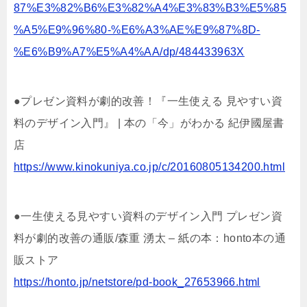
87%E3%82%B6%E3%82%A4%E3%83%B3%E5%85
%A5%E9%96%80-%E6%A3%AE%E9%87%8D-
%E6%B9%A7%E5%A4%AA/dp/484433963X
●プレゼン資料が劇的改善！『一生使える 見やすい資
料のデザイン入門』 | 本の「今」がわかる 紀伊國屋書
店
https://www.kinokuniya.co.jp/c/20160805134200.html
●一生使える見やすい資料のデザイン入門 プレゼン資
料が劇的改善の通販/森重 湧太 – 紙の本：honto本の通
販ストア
https://honto.jp/netstore/pd-book_27653966.html