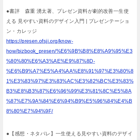
●書評 森重 湧太著、プレゼン資料が劇的改善一生使
える 見やすい資料のデザイン入門 | プレゼンテーショ
ン・カレッジ
https://presen.ofsji.org/know-
how/bizbook_presen/%E6%9B%B8%E8%A9%95%E3
%80%80%E6%A3%AE%E9%87%8D-
%E6%B9%A7%E5%A4%AA%E8%91%97%E3%80%8
1%E3%83%97%E3%83%AC%E3%82%BC%E3%83%
B3%E8%B3%87%E6%96%99%E3%81%8C%E5%8A
%87%E7%9A%84%E6%94%B9%E5%96%84%E4%B
8%80%E7%94%9F/
●【感想・ネタバレ】一生使える見やすい資料のデザイ