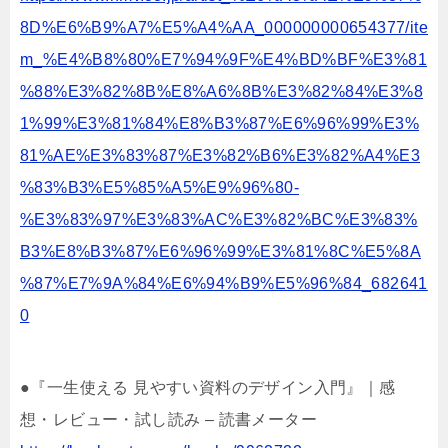
8D%E6%B9%A7%E5%A4%AA_000000000654377/ite
m_%E4%B8%80%E7%94%9F%E4%BD%BF%E3%81
%88%E3%82%8B%E8%A6%8B%E3%82%84%E3%8
1%99%E3%81%84%E8%B3%87%E6%96%99%E3%
81%AE%E3%83%87%E3%82%B6%E3%82%A4%E3
%83%B3%E5%85%A5%E9%96%80-
%E3%83%97%E3%83%AC%E3%82%BC%E3%83%
B3%E8%B3%87%E6%96%99%E3%81%8C%E5%8A
%87%E7%9A%84%E6%94%B9%E5%96%84_682641
0
●『一生使える 見やすい資料のデザイン入門』｜感
想・レビュー・試し読み – 読書メーター