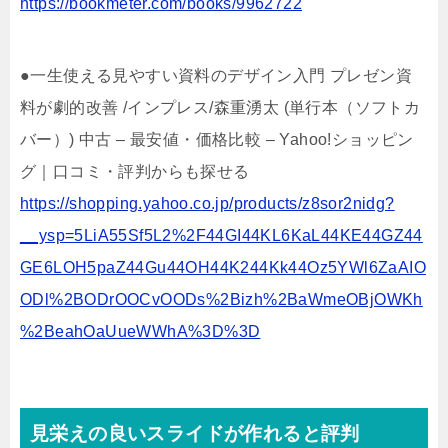
https://bookmeter.com/books/9962722
●一生使える見やすい資料のデザイン入門 プレゼン資
料が劇的改善 /インプレス/森重湧太 (単行本（ソフトカ
バー）) 中古 – 最安値・価格比較 – Yahoo!ショッピン
グ｜口コミ・評判からも探せる
https://shopping.yahoo.co.jp/products/z8sor2nidg?
__ysp=5LiA55Sf5L2%2F44GI44KL6KaL44KE44GZ44
GE6LOH5paZ44Gu44OH44K244Kk44Oz5YWl6ZaAIO
ODl%2BODrOOCvOODs%2Bizh%2BaWmeOBjOWKh
%2BeahOaUueWWhA%3D%3D
見栄えの良いスライドが作れると評判