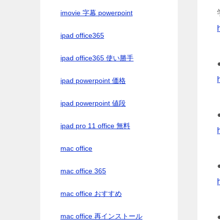
imovie 字幕 powerpoint
ipad office365
ipad office365 使い勝手
ipad powerpoint 価格
ipad powerpoint 値段
ipad pro 11 office 無料
mac office
mac office 365
mac office おすすめ
mac office 再インストール