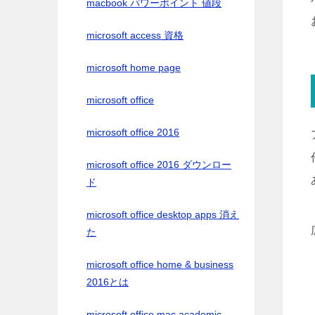
macbook パワーポイント 値段
microsoft access 資格
microsoft home page
microsoft office
microsoft office 2016
microsoft office 2016 ダウンロー
ド
microsoft office desktop apps 消え
た
microsoft office home & business
2016とは
microsoft office mac academic