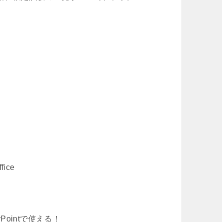
fice
rPointで使える！