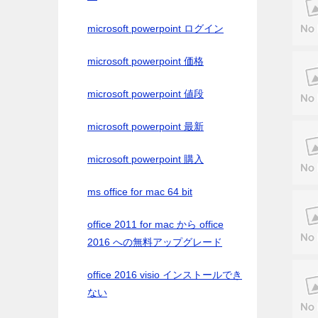
microsoft powerpoint ログイン
microsoft powerpoint 価格
microsoft powerpoint 値段
microsoft powerpoint 最新
microsoft powerpoint 購入
ms office for mac 64 bit
office 2011 for mac から office
2016 への無料アップグレード
office 2016 visio インストールでき
ない