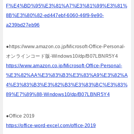
F%E4%BD%95%E3%81%A7%E3%81%99%E3%81%
8B%E3%80%82-ed447ebf-6060-46f9-9e90-
a239bd27eb96
●https://www.amazon.co.jp/Microsoft-Office-Personal-
オンラインコード版-Windows10/dp/B07LBNR5Y4
https://www.amazon.co.jp/Microsoft-Office-Personal-
%E3%82%AA%E3%83%B3%E3%83%A9%E3%82%A
4%E3%83%B3%E3%82%B3%E3%83%BC%E3%83%
89%E7%89%88-Windows10/dp/B07LBNR5Y4
●Office 2019
https://office-word-excel.com/office-2019