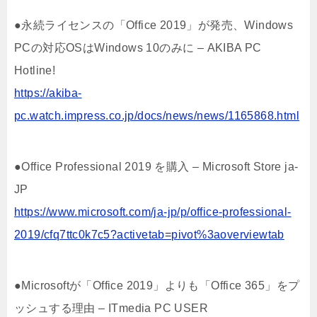
●永続ライセンスの「Office 2019」が発売、Windows
PCの対応OSはWindows 10のみに – AKIBA PC
Hotline!
https://akiba-
pc.watch.impress.co.jp/docs/news/news/1165868.html
●Office Professional 2019 を購入 – Microsoft Store ja-
JP
https://www.microsoft.com/ja-jp/p/office-professional-
2019/cfq7ttc0k7c5?activetab=pivot%3aoverviewtab
●Microsoftが「Office 2019」よりも「Office 365」をプ
ッシュする理由 – ITmedia PC USER