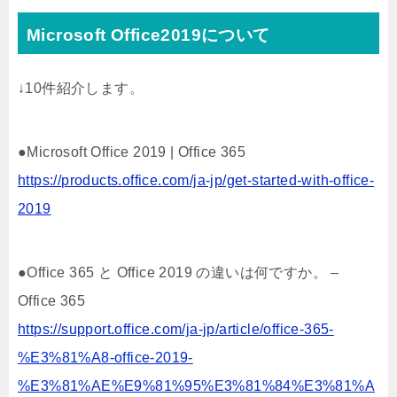
Microsoft Office2019について
↓10件紹介します。
●Microsoft Office 2019 | Office 365
https://products.office.com/ja-jp/get-started-with-office-
2019
●Office 365 と Office 2019 の違いは何ですか。 –
Office 365
https://support.office.com/ja-jp/article/office-365-
%E3%81%A8-office-2019-
%E3%81%AE%E9%81%95%E3%81%84%E3%81%A