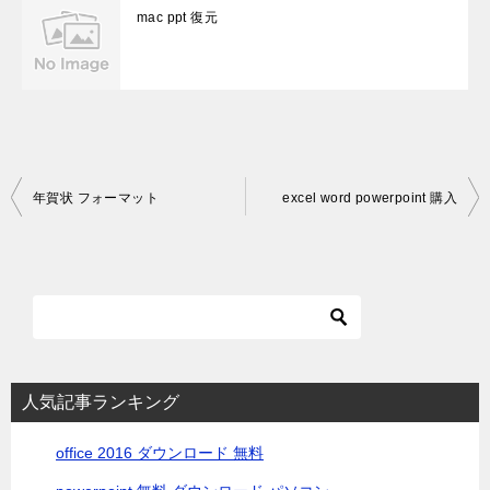
mac ppt 復元
投
年賀状 フォーマット
excel word powerpoint 購入
稿
ナ
ビ
ゲ
ー
シ
人気記事ランキング
ョ
office 2016 ダウンロード 無料
ン