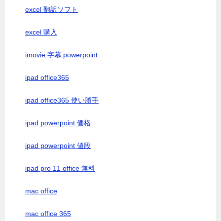
excel 翻訳ソフト
excel 購入
imovie 字幕 powerpoint
ipad office365
ipad office365 使い勝手
ipad powerpoint 価格
ipad powerpoint 値段
ipad pro 11 office 無料
mac office
mac office 365