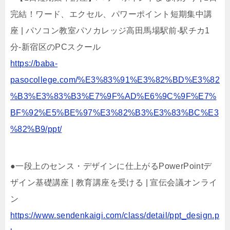
完結！ワード、エクセル、パワーポイント短期集中講
座 | パソコン教室パソカレッジ高田馬場駅前-駅チカ1
分-新宿区のPCスクール
https://baba-
pasocollege.com/%E3%83%91%E3%82%BD%E3%82
%B3%E3%83%B3%E7%9F%AD%E6%9C%9F%E7%
BF%92%E5%BE%97%E3%82%B3%E3%83%BC%E3
%82%B9/ppt/
●一段上のセンス・デザインに仕上がるPowerPointデ
ザイン基礎講座 | 教育講座を受ける | 宣伝会議オンライ
ン
https://www.sendenkaigi.com/class/detail/ppt_design.p