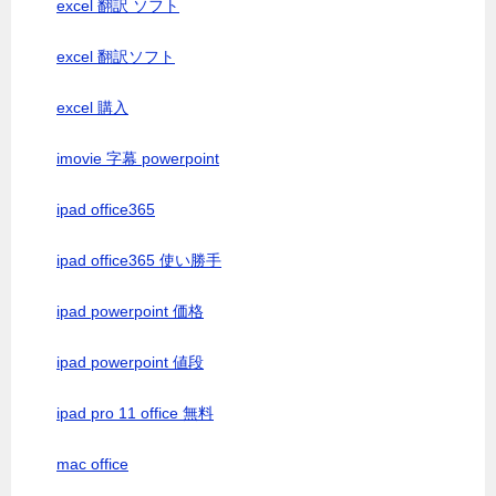
excel 翻訳 ソフト
excel 翻訳ソフト
excel 購入
imovie 字幕 powerpoint
ipad office365
ipad office365 使い勝手
ipad powerpoint 価格
ipad powerpoint 値段
ipad pro 11 office 無料
mac office